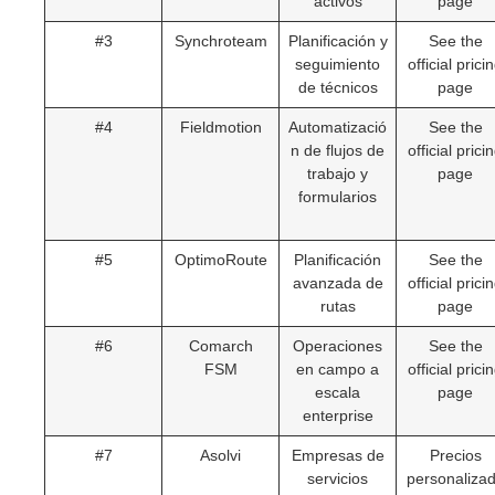
activos
page
#3
Synchroteam
Planificación y
See the
seguimiento
official prici
de técnicos
page
#4
Fieldmotion
Automatizació
See the
n de flujos de
official prici
trabajo y
page
formularios
#5
OptimoRoute
Planificación
See the
avanzada de
official prici
rutas
page
#6
Comarch
Operaciones
See the
FSM
en campo a
official prici
escala
page
enterprise
#7
Asolvi
Empresas de
Precios
servicios
personaliza