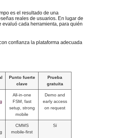
ampo es el resultado de una
eseñas reales de usuarios. En lugar de
e evaluó cada herramienta, para quién
ir con confianza la plataforma adecuada
al
Punto fuerte
Prueba
clave
gratuita
All-in-one
Demo and
ng
FSM, fast
early access
setup, strong
on request
mobile
CMMS
Sí
ng
mobile-first