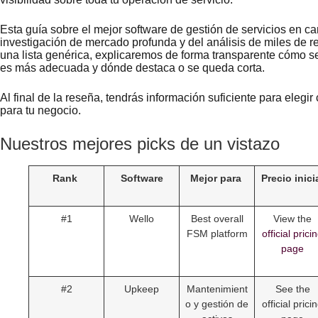
Esta guía sobre el mejor software de gestión de servicios en c
investigación de mercado profunda y del análisis de miles de r
una lista genérica, explicaremos de forma transparente cómo s
es más adecuada y dónde destaca o se queda corta.
Al final de la reseña, tendrás información suficiente para eleg
para tu negocio.
Nuestros mejores picks de un vistazo
Rank
Software
Mejor para
Precio inici
#1
Wello
Best overall
View the
FSM platform
official prici
page
#2
Upkeep
Mantenimient
See the
o y gestión de
official prici