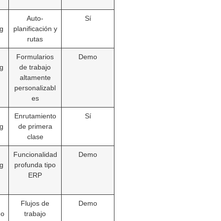
Auto-
Sí
ng
planificación y
rutas
Formularios
Demo
ng
de trabajo
altamente
personalizabl
es
Enrutamiento
Sí
ng
de primera
clase
Funcionalidad
Demo
ng
profunda tipo
ERP
Flujos de
Demo
do
trabajo