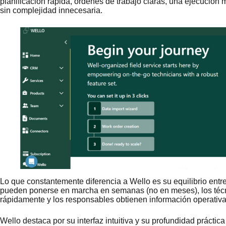
planificación rápida, órdenes de trabajo claras, una ejecución m
sin complejidad innecesaria.
Lo que constantemente diferencia a Wello es su equilibrio entr
pueden ponerse en marcha en semanas (no en meses), los técn
rápidamente y los responsables obtienen información operativa
Wello destaca por su interfaz intuitiva y su profundidad práctic